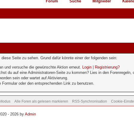
Forum
Suche
Mitglieder
Kalen
g, diese Seite zu sehen. Grund dafür könnte einer der folgenden sein:
ch an und versuche die gewünschte Aktion erneut.
Login
|
Registrierung?
uchst du auf eine Administratoren-Seite zu kommen? Lies in den Forenregeln, o
orden sein oder wartet auf Aktivierung.
de Formular oder den entsprechenden Link zu benutzen.
-Modus
Alle Foren als gelesen markieren
RSS-Synchronisation
Cookie-Einste
2020 - 2026 by
Admin