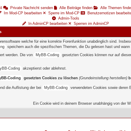
il
Private Nachricht senden
Alle Beiträge finden
Alle Themen find
Im Mod-CP bearbeiten
Sperre im Mod-CP
Benutzernotizen bearbeit
Admin-Tools
In AdminCP bearbeiten
Sperren im AdminCP
s
software welche für eine korrekte Forenfunktion unabdinglich sind. Insbeso
ing
speichern auch die spezifischen Themen, die Du gelesen hast und wann 
ert werden. Die von
MyBB-Coding
gesetzten Cookies können nur auf dieser
yBB-Coding
akzeptierst oder ablehnst.
yBB-Coding
gesetzten Cookies zu löschen
(Grundeinstellung herstellen)
b
nd die Auflistung der bei
MyBB-Coding
verwendeten Cookies sowie deren 
Ein Cookie wird in deinem Browser unabhängig von der Wah