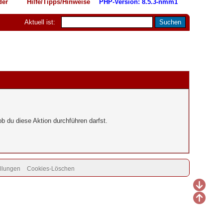
der
Hilfe/Tipps/Hinweise
PHP-Version: 8.5.3-nmm1
Aktuell ist:
b du diese Aktion durchführen darfst.
llungen
Cookies-Löschen